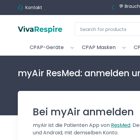
💬 Brauch
Kontakt
CPAP-Geräte
CPAP Masken
CP
myAir ResMed: anmelden un
Bei myAir anmelden
myAir ist die Patienten App von
ResMed
. D
und Android, mit demselben Konto.