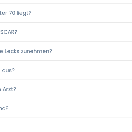
er 70 liegt?
 OSCAR?
ne Lecks zunehmen?
h aus?
 Arzt?
end?