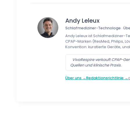
Andy Leleux
Schlafmediziner-Technologe · Über
Andy Leleux ist Schlafmediziner-T
CPAP-Marken (ResMed, Philips, Löw
Konvention: kuratierte Geräte, una
VivaRespire verkauft CPAP-Gerä
Quellen und klinische Praxis.
Über uns →
Redaktionsrichtlinie →
Follow us