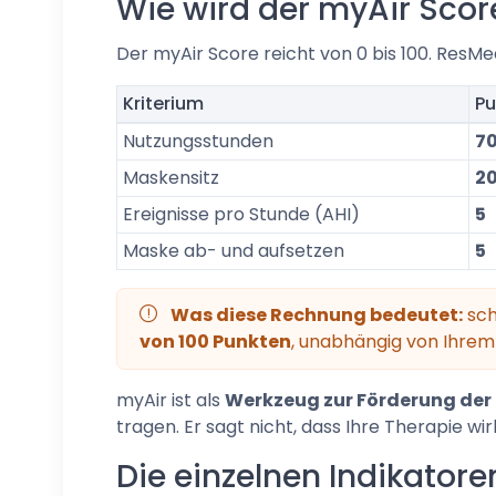
Wie wird der myAir Scor
Der myAir Score reicht von 0 bis 100. ResMe
Kriterium
Pu
Nutzungsstunden
7
Maskensitz
2
Ereignisse pro Stunde (AHI)
5
Maske ab- und aufsetzen
5
Was diese Rechnung bedeutet:
sch
von 100 Punkten
, unabhängig von Ihrem
myAir ist als
Werkzeug zur Förderung der
tragen. Er sagt nicht, dass Ihre Therapie wi
Die einzelnen Indikatore