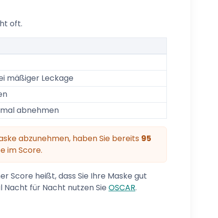
t oft.
 bei mäßiger Leckage
en
weimal abnehmen
Maske abzunehmen, haben Sie bereits
95
e im Score.
her Score heißt, dass Sie Ihre Maske gut
il Nacht für Nacht nutzen Sie
OSCAR
.