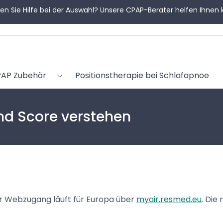
en Sie Hilfe bei der Auswahl? Unsere CPAP-Berater helfen Ihnen 
AP Zubehör
Positionstherapie bei Schlafapnoe
d Score verstehen
er Webzugang läuft für Europa über
myair.resmed.eu
. Die