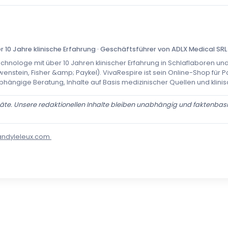
 10 Jahre klinische Erfahrung · Geschäftsführer von ADLX Medical SRL
echnologe mit über 10 Jahren klinischer Erfahrung in Schlaflaboren u
enstein, Fisher &amp; Paykel). VivaRespire ist sein Online-Shop für 
bhängige Beratung, Inhalte auf Basis medizinischer Quellen und klinis
te. Unsere redaktionellen Inhalte bleiben unabhängig und faktenbasi
andyleleux.com