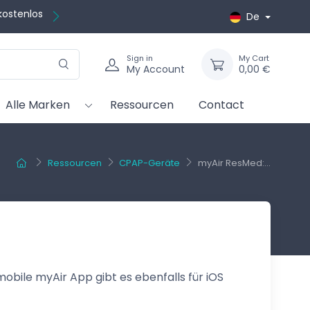
kostenlos
De
Sign in
My Cart
My Account
0,00 €
Alle Marken
Ressourcen
Contact
Ressourcen
CPAP-Geräte
myAir ResMed:...
 mobile myAir App gibt es ebenfalls für iOS