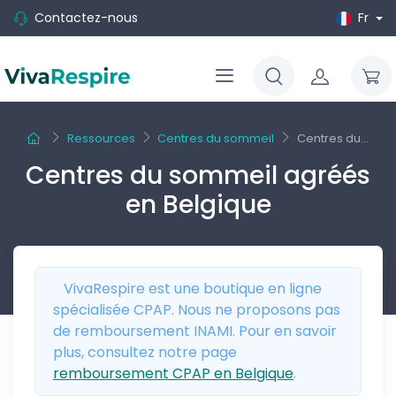
Contactez-nous
Fr
Ressources
Centres du sommeil
Centres du...
Centres du sommeil agréés
en Belgique
VivaRespire est une boutique en ligne
spécialisée CPAP. Nous ne proposons pas
de remboursement INAMI. Pour en savoir
plus, consultez notre page
remboursement CPAP en Belgique
.