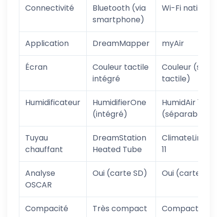
Connectivité
Bluetooth (via
Wi-Fi natif
smartphone)
Application
DreamMapper
myAir
Écran
Couleur tactile
Couleur (sans
intégré
tactile)
Humidificateur
HumidifierOne
HumidAir 11
(intégré)
(séparable)
Tuyau
DreamStation
ClimateLineAir
chauffant
Heated Tube
11
Analyse
Oui (carte SD)
Oui (carte SD)
OSCAR
Compacité
Très compact
Compact