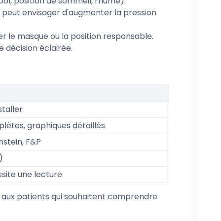
ool, position de sommeil, rhume).
n peut envisager d'augmenter la pression
ier le masque ou la position responsable.
e décision éclairée.
staller
ètes, graphiques détaillés
nstein, F&P
)
site une lecture
se aux patients qui souhaitent comprendre