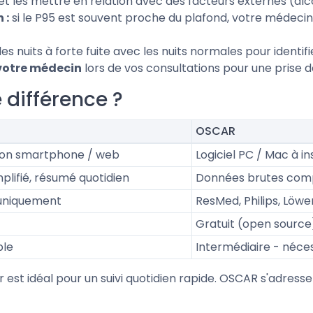
et les mettre en relation avec des facteurs externes (alc
 :
si le P95 est souvent proche du plafond, votre médeci
s nuits à forte fuite avec les nuits normales pour identif
 votre médecin
lors de vos consultations pour une prise d
 différence ?
OSCAR
ion smartphone / web
Logiciel PC / Mac à in
plifié, résumé quotidien
Données brutes compl
uniquement
ResMed, Philips, Löwe
Gratuit (open source
ple
Intermédiaire - néces
 est idéal pour un suivi quotidien rapide. OSCAR s'adres