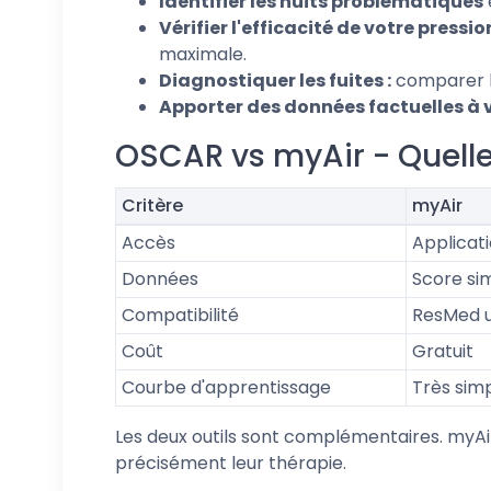
Identifier les nuits problématiques
Vérifier l'efficacité de votre pression
maximale.
Diagnostiquer les fuites :
comparer le
Apporter des données factuelles à
OSCAR vs myAir - Quelle
Critère
myAir
Accès
Applicat
Données
Score sim
Compatibilité
ResMed 
Coût
Gratuit
Courbe d'apprentissage
Très sim
Les deux outils sont complémentaires. myAir
précisément leur thérapie.