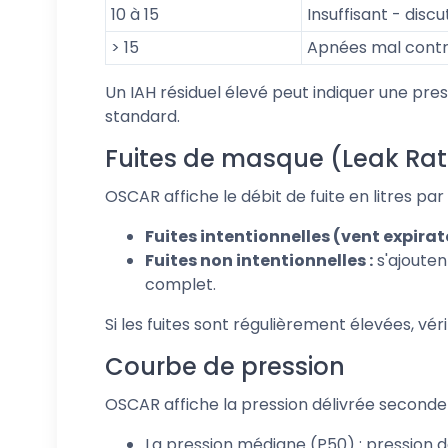
10 à 15
Insuffisant - disc
> 15
Apnées mal contr
Un IAH résiduel élevé peut indiquer une pre
standard.
Fuites de masque (Leak Rat
OSCAR affiche le débit de fuite en litres pa
Fuites intentionnelles (vent expirato
Fuites non intentionnelles :
s'ajouten
complet.
Si les fuites sont régulièrement élevées, vér
Courbe de pression
OSCAR affiche la pression délivrée seconde p
La pression médiane (P50) : pression 