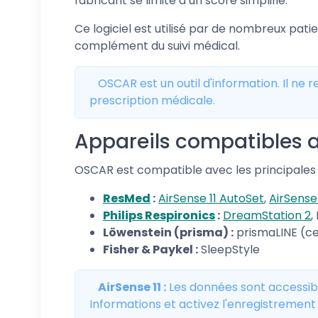
fabricant se limite à un score simplifié.
Ce logiciel est utilisé par de nombreux pati
complément du suivi médical.
OSCAR est un outil d'information. Il ne 
prescription médicale.
Appareils compatibles
OSCAR est compatible avec les principale
ResMed
:
AirSense 11 AutoSet
,
AirSense 
Philips Respironics
:
DreamStation 2
,
Löwenstein (prisma) :
prismaLINE (ce
Fisher & Paykel :
SleepStyle
AirSense 11 :
Les données sont accessible
Informations et activez l'enregistrement 