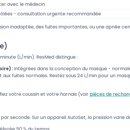
uter avec le médecin
ôlées - consultation urgente recommandée
ssion inadaptée, des fuites importantes, ou une apnée ce
e)
r minute (L/min). ResMed distingue :
ire) :
intégrées dans la conception du masque - normale
t aux fuites normales. Restez sous 24 L/min pour un masq
ifiez votre coussin et votre harnais (voir
pièces de recha
ar seconde. Sur un appareil AutoSet, la pression varie da
délivrée 50 % du temps