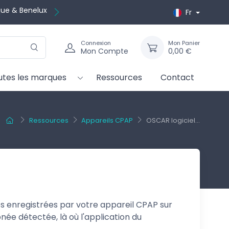
gratuitement
Fr
Connexion
Mon Panier
Mon Compte
0,00 €
utes les marques
Ressources
Contact
Ressources
Appareils CPAP
OSCAR logiciel...
es enregistrées par votre appareil CPAP sur
pnée détectée, là où l'application du